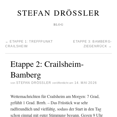
STEFAN DRÖSSLER
BLOG
←
ETAPPE 1: TREFFPUNKT
ETAPPE 3: BAMBERG-
CRAILSHEIM
ZIEGENRÜCK
→
Etappe 2: Crailsheim-
Bamberg
STEFAN DRÖSSLER
14. MAI 2026
von
veröffentlicht am
Wetternachrichten für Crailsheim am Morgen: 7 Grad,
gefühlt 1 Grad. Brrrh. – Das Früstück war sehr
radfreundlich und vielfältig, sodass der Start in den Tag
schon einmal mit guter Stimmung begann. Gegen 9 Uhr