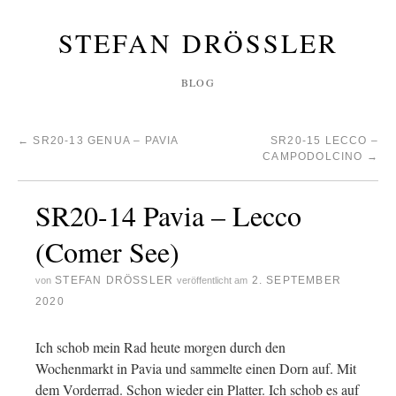
STEFAN DRÖSSLER
BLOG
←
SR20-13 GENUA – PAVIA
SR20-15 LECCO –
CAMPODOLCINO
→
SR20-14 Pavia – Lecco
(Comer See)
STEFAN DRÖSSLER
2. SEPTEMBER
von
veröffentlicht am
2020
Ich schob mein Rad heute morgen durch den
Wochenmarkt in Pavia und sammelte einen Dorn auf. Mit
dem Vorderrad. Schon wieder ein Platter. Ich schob es auf