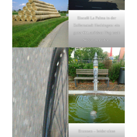
Eiscafé La Palma in der
Zollernstadt Hechingen: ein
guter Ort, auf dem Weg nach
Süden zu rasten.
Brunnen – leider ohne