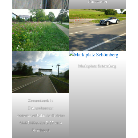
Trinkwasser
Marktplatz Schömberg
Zementwerk in
Dotternhausen:
Materialseilbahn der Holcim
GmbH über der B 27 zum
Steinbruch