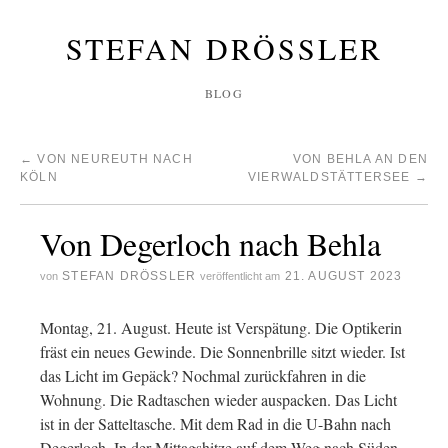
STEFAN DRÖSSLER
BLOG
←
VON NEUREUTH NACH
VON BEHLA AN DEN
KÖLN
VIERWALDSTÄTTERSEE
→
Von Degerloch nach Behla
STEFAN DRÖSSLER
21. AUGUST 2023
von
veröffentlicht am
Montag, 21. August. Heute ist Verspätung. Die Optikerin
fräst ein neues Gewinde. Die Sonnenbrille sitzt wieder. Ist
das Licht im Gepäck? Nochmal zurückfahren in die
Wohnung. Die Radtaschen wieder auspacken. Das Licht
ist in der Satteltasche. Mit dem Rad in die U-Bahn nach
Degerloch. In der Mittagshitze auf dem Weg nach Süden.