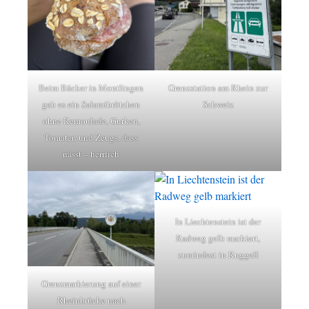
Beim Bäcker in Montlingen
Grenzstation am Rhein zur
gab es ein Salamibrötchen
Schweiz
ohne Remoulade, Gurken,
Tomaten und Zeugs, dass
nässt – herrlich
In Liechtenstein ist der
Radweg gelb markiert,
zumindest in Ruggell
Grenzmarkierung auf einer
Rheinbrücke nach