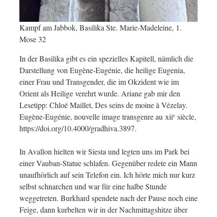
Kampf am Jabbok, Basilika Ste. Marie-Madeleine, 1.
Mose 32
In der Basilika gibt es ein spezielles Kapitell, nämlich die
Darstellung von Eugène-Eugénie, die heilige Eugenia,
einer Frau und Transgender, die im Okzident wie im
Orient als Heilige verehrt wurde. Ariane gab mir den
Lesetipp: Chloé Maillet, Des seins de moine à Vézelay.
Eugène-Eugénie, nouvelle image transgenre au xii
siècle,
e
https://doi.org/10.4000/gradhiva.3897.
In Avallon hielten wir Siesta und legten uns im Park bei
einer Vauban-Statue schlafen. Gegenüber redete ein Mann
unaufhörlich auf sein Telefon ein. Ich hörte mich nur kurz
selbst schnarchen und war für eine halbe Stunde
weggetreten. Burkhard spendete nach der Pause noch eine
Feige, dann kurbelten wir in der Nachmittagshitze über